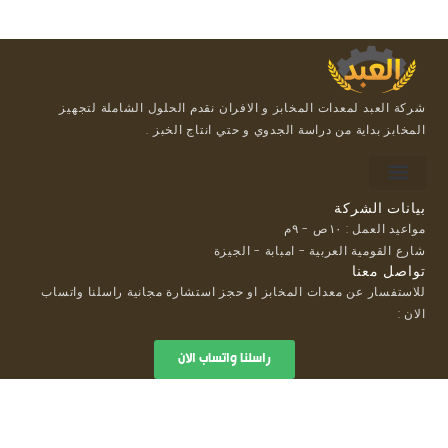
شركة العبد لمعدات المخابز و الافران نقدم الحلول الشاملة لتجهيز
المخابز بداية من دراسة الجدوي و حتي انتاج الخبز .
For suppliers
Payment methods
Loyalty Program
بيانات الشركة
مواعيد العمل : ١٠ص - ٩م
شارع القومية العربية - امبابة - الجيزة
تواصل معنا
للاستفسار عن معدات المخابز او حجز استشارة مجانية راسلنا واتساب
الان :
راسلنا واتساب الان