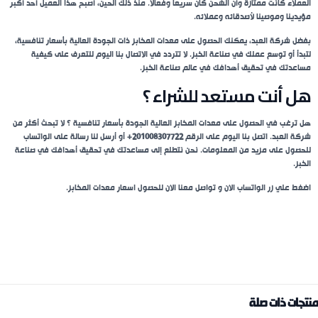
العملاء كانت ممتازة وأن الشحن كان سريعاً وفعالاً. منذ ذلك الحين، أصبح هذا العميل أحد أكبر
مؤيدينا وموصينا لأصدقائه وعملائه.
بفضل شركة العبد، يمكنك الحصول على معدات المخابز ذات الجودة العالية بأسعار تنافسية،
لتبدأ أو توسع عملك في صناعة الخبز. لا تتردد في الاتصال بنا اليوم للتعرف على كيفية
مساعدتك في تحقيق أهدافك في عالم صناعة الخبز.
هل أنت مستعد للشراء ؟
هل ترغب في الحصول على معدات المخابز العالية الجودة بأسعار تنافسية ؟ لا تبحث أكثر من
شركة العبد. اتصل بنا اليوم على الرقم
201008307722+
أو أرسل لنا رسالة على الواتساب
للحصول على مزيد من المعلومات. نحن نتطلع إلى مساعدتك في تحقيق أهدافك في صناعة
الخبز.
اضغط علي زر الواتساب الان و تواصل معنا الان للحصول اسعار معدات المخابز.
منتجات ذات صلة