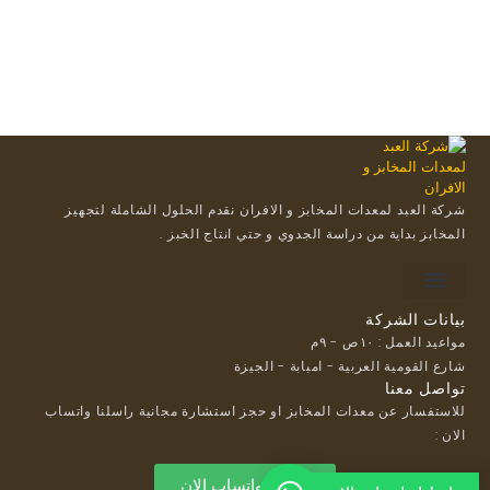
شركة العبد لمعدات المخابز و الافران نقدم الحلول الشاملة لتجهيز
المخابز بداية من دراسة الجدوي و حتي انتاج الخبز .
For suppliers
Payment methods
Loyalty Program
بيانات الشركة
مواعيد العمل : ١٠ص - ٩م
شارع القومية العربية - امبابة - الجيزة
تواصل معنا
للاستفسار عن معدات المخابز او حجز استشارة مجانية راسلنا واتساب
الان :
راسلنا واتساب الان