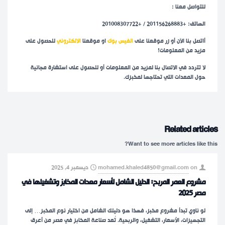
للتواصل معنا :
الهاتف: +201156268883 / +201008307722
أاتصل بنا الآن أو زر موقعنا على
الفيس بوك
او موقعنا
الالكتروني
للحصول على
مزيد من المعلومات!
لا تتردد في الاتصال بنا لمزيد من المعلومات أو للحصول على استشارة مجانية
حول المعدات التي تحتاجها لمخبزك.
Related articles
Want to see more articles like this?
on
mohamed.khaled4850@gmail.com
ديسمبر 4, 2025
مشروع العمر المربح: الدليل الشامل لأسعار معدات المخابز وتشغيلها في
مصر 2025
لو ناوي تبدأ مشروع مخبز، فهذا هو دليلك الشامل من اختيار نوع المخبز… إلى
التجهيزات، الأسعار، التشغيل، والربحية.​ تُعد صناعة المخابز في مصر من أعرق