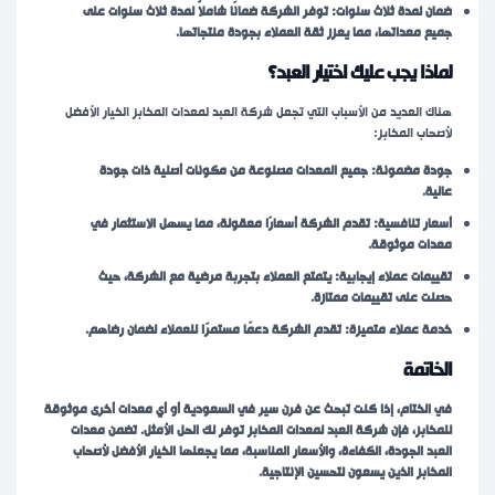
ضمان لمدة ثلاث سنوات: توفر الشركة ضمانًا شاملاً لمدة ثلاث سنوات على
جميع معداتها، مما يعزز ثقة العملاء بجودة منتجاتها.
لماذا يجب عليك اختيار العبد؟
هناك العديد من الأسباب التي تجعل شركة العبد لمعدات المخابز الخيار الأفضل
لأصحاب المخابز:
جودة مضمونة: جميع المعدات مصنوعة من مكونات أصلية ذات جودة
عالية.
أسعار تنافسية: تقدم الشركة أسعارًا معقولة، مما يسهل الاستثمار في
معدات موثوقة.
تقييمات عملاء إيجابية: يتمتع العملاء بتجربة مرضية مع الشركة، حيث
حصلت على تقييمات ممتازة.
خدمة عملاء متميزة: تقدم الشركة دعمًا مستمرًا للعملاء لضمان رضاهم.
الخاتمة
في الختام، إذا كنت تبحث عن فرن سير في السعودية أو أي معدات أخرى موثوقة
للمخابز، فإن شركة العبد لمعدات المخابز توفر لك الحل الأمثل. تضمن معدات
العبد الجودة، الكفاءة، والأسعار المناسبة، مما يجعلها الخيار الأفضل لأصحاب
المخابز الذين يسعون لتحسين الإنتاجية.