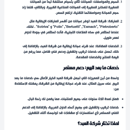
الحجم والمواصفات: العجانات تأتي بأحجام مختلفة تبدأ من العجانات
الصغيرة للمخابز الصغيرة إلى العجانات الصناعية الكبيرة. وبالتالي، كلما زاد
حجم العجانة ومواصفاتها التقنية، ارتفع السعر.
الماركة: شركة العبد توفر عجانات من أشهر الماركات الإيطالية مثل
“Polin” ,”Bertuetti” ,”Esmach”, “Pietroberto” و “Sotriva” . لذلك،
عندما تستثمر في هذه العلامات التجارية، فأنت تستثمر في جودة تدوم
لعمر طويل.
الخدمات المضافة: عند شراء عجانة إيطالية من شركة العبد، بالإضافة إلى
ذلك، تحصل على خدمات تركيب وتشغيل ودعم فني شامل، مما يرفع من
قيمة المنتج والخدمات المقدمة.
خدمات ما بعد البيع: دعم مستمر
واحدة من أبرز المميزات التي تجعل شركة العبد الخيار الأمثل هي خدمات ما بعد
البيع. على سبيل المثال، عند شراء عجانة إيطالية من الشركة، يمكنك الاستفادة
من:
ضمان لمدة ثلاث سنوات على جميع المنتجات، مما يضمن لك راحة البال.
خدمات تركيب وتشغيل في جميع أنحاء الدول العربية، بالإضافة إلى الدعم
الفني المستمر لأي استفسارات أو مشكلات قد تواجهك أثناء التشغيل.
لماذا تختار شركة العبد؟