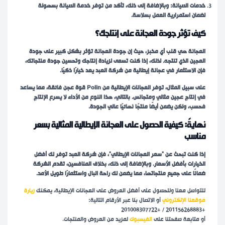
خدمات الصيانة: وبالإضافة إلى ذلك، تأكد من توفر خدمة الصيانة بسهولة
لضمان استمرارية العمل بسلاسة.
كيف تؤثر جودة العجانة على إنتاجك؟
العجانة هي قلب أي مخبز، حيث إن جودة العجانة تؤثر بشكل كبير على جودة
العجين الذي تنتجه. لذلك، إذا كنت تسعى لزيادة إنتاجك وتحسين جودة منتجاتك،
فإن الاستثمار في عجانة إيطالية من شركة العبد يعد خيارًا ذكيًا.
على سبيل المثال، توفر العجانات الإيطالية من Polin قوة عجن فائقة، مما يساعد
في إنتاج عجين مثالي ومتجانس. بالتالي، هذا النوع من الأداء لا يسرع الإنتاج
فحسب، ولكن يضمن أيضًا منتجًا نهائيًا عالي الجودة.
نهايةً: كيفية الحصول على العجانة الإيطالية المثالية بسعر
مناسب
إذا كنت تبحث عن “سعر العجانات الإيطالي”، فإن شركة العبد توفر لك أفضل
الخيارات بأفضل الأسعار. وبالإضافة إلى ذلك، بخلاف المنافسين، تقدم الشركة
ضمانًا على جميع منتجاتها، مما يضمن لك راحة البال واستثمارًا طويل الأمد.
للتواصل معنا وللحصول على أفضل العروض على العجانات الإيطالية، يمكنك
زيارة
موقعنا الإلكتروني
أو الاتصال بنا عبر الأرقام التالية:
+201156268883 / +201008307722
أو متابعة صفحتنا على
الفيسبوك
لمزيد من العروض والمنتجات.