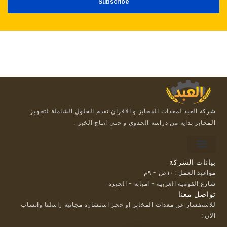
شركة العبد لمعدات المخابز و الافران نقدم الحلول الشاملة لتجهيز
المخابز بداية من دراسة الجدوي و حتي انتاج الخبز .
For suppliers
Payment methods
Loyalty Program
بيانات الشركة
مواعيد العمل : ١٠ص - ٩م
شارع القومية العربية - امبابة - الجيزة
تواصل معنا
للاستفسار عن معدات المخابز او حجز استشارة مجانية راسلنا واتساب
الان :