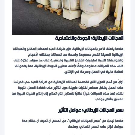
العجانات الإيطالية: الجودة والاعتمادية
عندما يتعلق الأمر بالعجانات الإيطالية، فإن شركة العبد لمعدات المخابز والعجانات
الإيطالية الحديثة تقدم مجموعة واسعة من العجانات بمختلف الأحجام
والمواصفات لتلبية احتياجات المخابز الكبيرة والصغيرة على حد سواء. علاوة على
ذلك، هذه العجانات مصنوعة وفقًا لأعلى معايير الجودة الإيطالية، مما يضمن لك
كفاءة عالية في العمل وسرعة في الإنتاج.
أولاً، من أهم المزايا التي تقدمها العجانات الإيطالية من شركة العبد هي قدرتها
على العمل بشكل مستمر لفترات طويلة دون التأثير على كفاءة العمل. نتيجة
لذلك، تعد هذه العجانات خيارًا مثاليًا للمخابز التي تحتاج إلى إنتاج كميات كبيرة من
العجين بشكل يومي.
سعر العجانات الإيطالي: عوامل التأثير
عندما تبحث عن “سعر العجانات الإيطالي”، من المهم أن تعرف أن هناك عدة
عوامل تؤثر على السعر النهائي، ومنها: