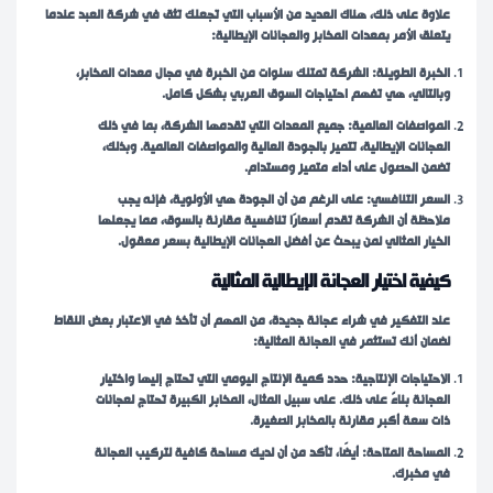
علاوة على ذلك، هناك العديد من الأسباب التي تجعلك تثق في شركة العبد عندما
يتعلق الأمر بمعدات المخابز والعجانات الإيطالية:
الخبرة الطويلة: الشركة تمتلك سنوات من الخبرة في مجال معدات المخابز،
وبالتالي، هي تفهم احتياجات السوق العربي بشكل كامل.
المواصفات العالمية: جميع المعدات التي تقدمها الشركة، بما في ذلك
العجانات الإيطالية، تتميز بالجودة العالية والمواصفات العالمية. وبذلك،
تضمن الحصول على أداء متميز ومستدام.
السعر التنافسي: على الرغم من أن الجودة هي الأولوية، فإنه يجب
ملاحظة أن الشركة تقدم أسعارًا تنافسية مقارنة بالسوق، مما يجعلها
الخيار المثالي لمن يبحث عن أفضل العجانات الإيطالية بسعر معقول.
كيفية اختيار العجانة الإيطالية المثالية
عند التفكير في شراء عجانة جديدة، من المهم أن تأخذ في الاعتبار بعض النقاط
لضمان أنك تستثمر في العجانة المثالية:
الاحتياجات الإنتاجية: حدد كمية الإنتاج اليومي التي تحتاج إليها واختيار
العجانة بناءً على ذلك. على سبيل المثال، المخابز الكبيرة تحتاج لعجانات
ذات سعة أكبر مقارنة بالمخابز الصغيرة.
المساحة المتاحة: أيضًا، تأكد من أن لديك مساحة كافية لتركيب العجانة
في مخبزك.