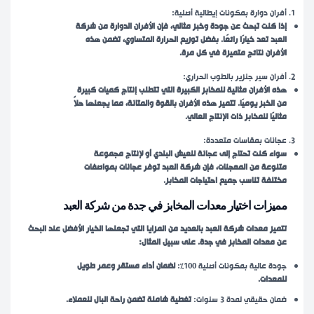
أفران دوارة بمكونات إيطالية أصلية:
إذا كنت تبحث عن جودة وخبز مثالي، فإن الأفران الدوارة من شركة
العبد تعد خيارًا رائعًا. بفضل توزيع الحرارة المتساوي، تضمن هذه
الأفران نتائج متميزة في كل مرة.
أفران سير جنزير بالطوب الحراري:
هذه الأفران مثالية للمخابز الكبيرة التي تتطلب إنتاج كميات كبيرة
من الخبز يوميًا. تتميز هذه الأفران بالقوة والمتانة، مما يجعلها حلاً
مثاليًا للمخابز ذات الإنتاج العالي.
عجانات بمقاسات متعددة:
سواء كنت تحتاج إلى عجانة للعيش البلدي أو لإنتاج مجموعة
متنوعة من المعجنات، فإن شركة العبد توفر عجانات بمواصفات
مختلفة تناسب جميع احتياجات المخابز.
مميزات اختيار
معدات المخابز في جدة
من شركة العبد
تتميز معدات شركة العبد بالعديد من المزايا التي تجعلها الخيار الأفضل عند البحث
عن معدات المخابز في جدة. على سبيل المثال:
جودة عالية بمكونات أصلية 100%:
لضمان أداء مستقر وعمر طويل
للمعدات.
ضمان حقيقي لمدة 3 سنوات:
تغطية شاملة تضمن راحة البال للعملاء.