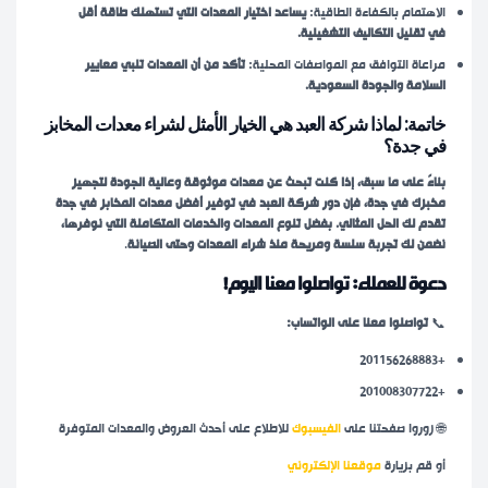
الاهتمام بالكفاءة الطاقية:
يساعد اختيار المعدات التي تستهلك طاقة أقل
في تقليل التكاليف التشغيلية.
مراعاة التوافق مع المواصفات المحلية:
تأكد من أن المعدات تلبي معايير
السلامة والجودة السعودية.
خاتمة: لماذا شركة العبد هي الخيار الأمثل لشراء
معدات المخابز
في جدة
؟
بناءً على ما سبق، إذا كنت تبحث عن معدات موثوقة وعالية الجودة لتجهيز
مخبزك في جدة، فإن دور شركة العبد في توفير أفضل معدات المخابز في جدة
تقدم لك الحل المثالي. بفضل تنوع المعدات والخدمات المتكاملة التي نوفرها،
نضمن لك تجربة سلسة ومريحة منذ شراء المعدات وحتى الصيانة
.
دعوة للعملاء: تواصلوا معنا اليوم!
📞
تواصلوا معنا على الواتساب:
+201156268883
+201008307722
🌐
زوروا صفحتنا على
الفيسبوك
للاطلاع على أحدث العروض والمعدات المتوفرة
أو قم بزيارة
موقعنا الإلكتروني