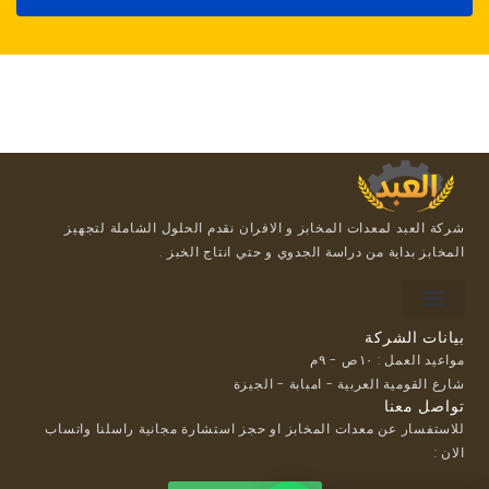
شركة العبد لمعدات المخابز و الافران نقدم الحلول الشاملة لتجهيز
المخابز بداية من دراسة الجدوي و حتي انتاج الخبز .
For suppliers
Payment methods
Loyalty Program
بيانات الشركة
مواعيد العمل : ١٠ص - ٩م
شارع القومية العربية - امبابة - الجيزة
تواصل معنا
للاستفسار عن معدات المخابز او حجز استشارة مجانية راسلنا واتساب
الان :