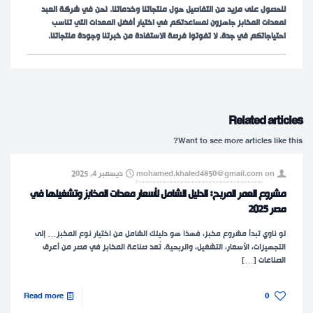
للحصول على مزيد من التفاصيل حول منتجاتنا وخدماتنا. نحن في شركة العبد
لمعدات المخابز جاهزون لمساعدتكم في اختيار أفضل المعدات التي تناسب
احتياجاتكم في جدة. لا تفوتوا فرصة الاستفادة من خبرتنا وجودة منتجاتنا.
Related articles
Want to see more articles like this?
on
mohamed.khaled4850@gmail.com
ديسمبر 4, 2025
مشروع العمر المربح: الدليل الشامل لأسعار معدات المخابز وتشغيلها في
مصر 2025
لو ناوي تبدأ مشروع مخبز، فهذا هو دليلك الشامل من اختيار نوع المخبز… إلى
التجهيزات، الأسعار، التشغيل، والربحية.​ تُعد صناعة المخابز في مصر من أعرق
الصناعات
[…]
Read more
0