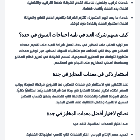
خدمات تركيب وتشغيل شاملة:
تقدم الشركة خدمة التركيب والتشغيل
لضمان بدء العمل بأقصى كفاءة
.
خدمة ما بعد البيع المتميزة:
تلتزم الشركة بتقديم الدعم الفني والصيانة
لضمان استمرار العمل بكفاءة دون توقف.
كيف تسهم شركة العبد في تلبية احتياجات السوق في جدة؟
مع تزايد الطلب على المخابز في جدة، تعمل شركة العبد على تقديم معدات
المخابز في جدة التي تتماشى مع متطلبات السوق المحلي. عبر توفير معدات
متطورة تتوافق مع المعايير السعودية، تسهم الشركة في تعزيز قطاع المخابز
ومساعدة أصحاب المشاريع على النجاح في أعمالهم.
استثمار ذكي في
معدات المخابز في جدة
عند التفكير في الاستثمار في معدات المخابز، من الضروري مراعاة الجودة بجانب
السعر. لذلك، اختيار معدات المخابز في جدة من شركة العبد يُعد استثمارًا ذكيًا.
بفضل الجودة العالية والخدمات الشاملة التي نقدمها، يمكن لأصحاب المخابز
تحسين الإنتاجية وخفض التكاليف على المدى البعيد.
نصائح لاختيار أفضل
معدات المخابز في جدة
عند اختيار المعدات المناسبة، تأكد من:
تحديد حجم الإنتاج اليومي:
اختر المعدات التي تناسب احتياجاتك الفعلية.