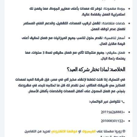
جودة مضمونة:
نوفر لك معدات بأعلى معايير الجودة، مما يضمن لك
استمرارية العمل بكفاءة عالية.
خدمات متكاملة:
تشمل تركيب المعدات، التشغيل، والدعم الفني المستمر
لضمان عدم توقف العمل.
أسعار تنافسية:
نقدم حلول تناسب جميع الميزانيات مع ضمان تحقيق أعلى
قيمة مقابل المال.
ضمان حقيقي:
جميع منتجاتنا تأتي مع ضمان حقيقي لمدة 3 سنوات، مما
يمنحك راحة البال.
الخلاصة: لماذا تختار شركة العبد؟
في النهاية، إذا كنت تخطط لإنشاء مخبز آلي في مصر، فإن شركة العبد لمعدات
المخابز هي شريكك المثالي. نحن نقدم لك كل ما تحتاجه للبدء في مشروعك
بنجاح، مع ضمان الحصول على أفضل المعدات والخدمات بأفضل الأسعار.
📞
للتواصل عبر الواتساب:
+201156268883
+201008307722
🌐 زوروا صفحتنا على
الفيسبوك
او
موقعنا الالكتروني
لمزيد من التفاصيل