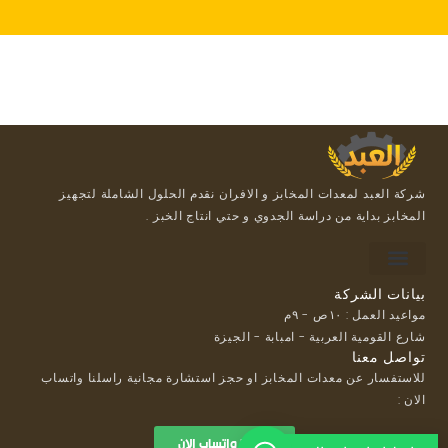
شركة العبد لمعدات المخابز و الافران نقدم الحلول الشاملة لتجهيز
المخابز بداية من دراسة الجدوي و حتي انتاج الخبز .
For suppliers
Payment methods
Loyalty Program
بيانات الشركة
مواعيد العمل : ١٠ص - ٩م
شارع القومية العربية - امبابة - الجيزة
تواصل معنا
للاستفسار عن معدات المخابز او حجز استشارة مجانية راسلنا واتساب
الان :
راسلنا واتساب الان