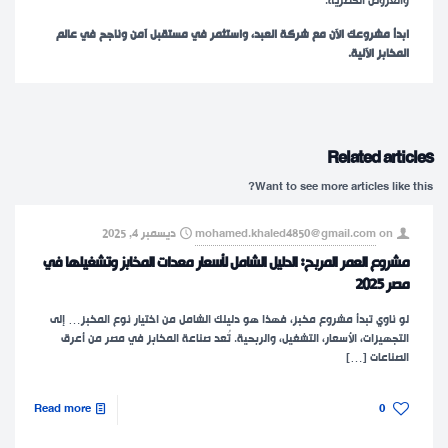
والعروض الحصرية.
ابدأ مشروعك الآن مع شركة العبد، واستثمر في مستقبل آمن وناجح في عالم
المخابز الآلية.
Related articles
Want to see more articles like this?
on
mohamed.khaled4850@gmail.com
ديسمبر 4, 2025
مشروع العمر المربح: الدليل الشامل لأسعار معدات المخابز وتشغيلها في
مصر 2025
لو ناوي تبدأ مشروع مخبز، فهذا هو دليلك الشامل من اختيار نوع المخبز… إلى
التجهيزات، الأسعار، التشغيل، والربحية.​ تُعد صناعة المخابز في مصر من أعرق
الصناعات
[…]
Read more
0