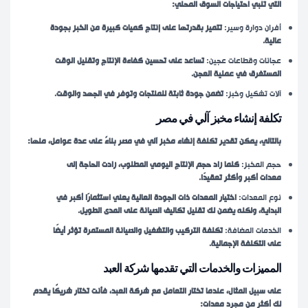
التي تلبي احتياجات السوق المحلي:
أفران دوارة وسير:
تتميز بقدرتها على إنتاج كميات كبيرة من الخبز بجودة
عالية.
عجانات وقطاعات عجين:
تساعد على تحسين كفاءة الإنتاج وتقليل الوقت
المستغرق في عملية العجن.
آلات تشكيل وخبز:
تضمن جودة ثابتة للمنتجات وتوفر في الجهد والوقت.
تكلفة إنشاء مخبز آلي في مصر
بالتالي، يمكن تقدير تكلفة إنشاء مخبز آلي في مصر بناءً على عدة عوامل، منها:
حجم المخبز:
كلما زاد حجم الإنتاج اليومي المطلوب، زادت الحاجة إلى
معدات أكبر وأكثر تعقيدًا.
نوع المعدات:
اختيار المعدات ذات الجودة العالية يعني استثمارًا أكبر في
البداية، ولكنه يضمن لك تقليل تكاليف الصيانة على المدى الطويل.
الخدمات المضافة:
تكلفة التركيب والتشغيل والصيانة المستمرة تؤثر أيضًا
على التكلفة الإجمالية.
المميزات والخدمات التي تقدمها شركة العبد
على سبيل المثال، عندما تختار التعامل مع شركة العبد، فأنت تختار شريكًا يقدم
لك أكثر من مجرد معدات: