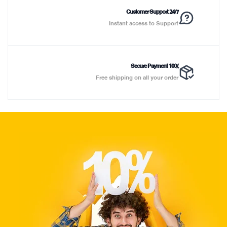
Customer Support 24/7
Instant access to Support
100% Secure Payment
Free shipping on all your order